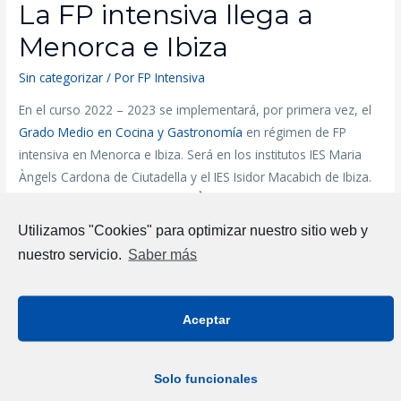
La FP intensiva llega a
Menorca e Ibiza
Sin categorizar
/ Por
FP Intensiva
En el curso 2022 – 2023 se implementará, por primera vez, el
Grado Medio en Cocina y Gastronomía
en régimen de FP
intensiva en Menorca e Ibiza. Será en los institutos IES Maria
Àngels Cardona de Ciutadella y el IES Isidor Macabich de Ibiza.
Será en los institutos
IES Maria Àngels Cardona
de Ciutadella y
el
IES Isidor Macabich
de Ibiza.
Utilizamos "Cookies" para optimizar nuestro sitio web y
nuestro servicio.
Saber más
Por ello, la Consejería de Educación y Formación Profesional
del Govern, junto con las cámaras de comercio de Mallorca,
Menorca e Ibiza y Formentera, y el apoyo de las patronales
Aceptar
CAEB, PIMEM y PIMEEF, ha organizado dos sesiones
informativas con empresas del sector en estas islas.
Solo funcionales
En las reuniones, celebradas el 7 de junio en el IES Maria