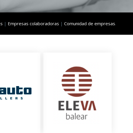
os
|
Empresas colaboradoras
|
Comunidad de empresas
.