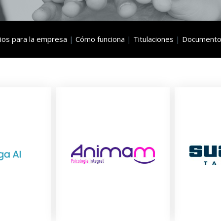
ios para la empresa
|
Cómo funciona
|
Titulaciones
|
Document