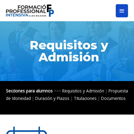
Requisitos y
Admisión
Secciones para alumnos
>>>
Requisitos y Admisión
|
Propuesta
de Idoneidad
|
Duración y Plazos
|
Titulaciones
|
Documentos
.