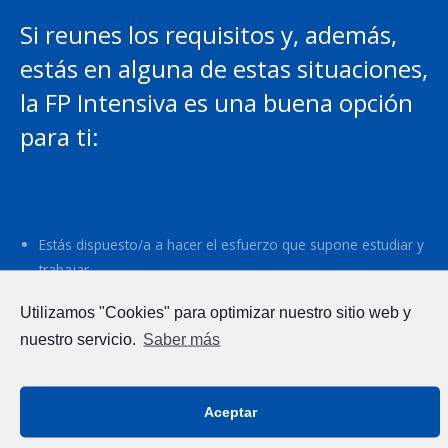
Si reunes los requisitos y, además,
estás en alguna de estas situaciones,
la FP Intensiva es una buena opción
para ti:
Estás dispuesto/a a hacer el esfuerzo que supone estudiar y
trabajar.
Quieres obtener una titulación y, al mismo tiempo,
Utilizamos "Cookies" para optimizar nuestro sitio web y
experiencia laboral.
nuestro servicio.
Saber más
Has tenido esperiencia laboral previa y conoces el sector,
pero no tienes titulación que lo acredite.
Conoces una empresa que está interesada en tenerte como
Aceptar
alumno/a-trabajador/a y acuerdas con ella hacer la FP
Intensiva (a través de una propuesta de idoneidad).