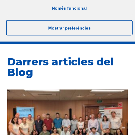
(mitjançant una proposta d’idoneïtat)
Només funcional
MÉS INFORMACIÓ
Mostrar preferències
Darrers articles del
Blog