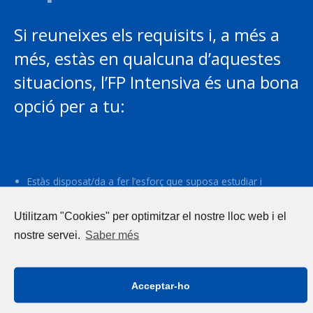
Si reuneixes els requisits i, a més a
més, estàs en qualcuna d’aquestes
situacions, l’FP Intensiva és una bona
opció per a tu:
Estàs disposat/da a fer l’esforç que suposa estudiar i
treballar.
Utilitzam "Cookies" per optimitzar el nostre lloc web i el
Vols obtenir una titulació i al mateix temps experiència
laboral.
nostre servei.
Saber més
Has tingut experiència laboral prèvia i coneixes el sector,
però no tens titulació que ho acrediti.
Acceptar-ho
Coneixes una empresa que està interessada en tenir-te com
a alumne-treballador i acordes amb ella fer la l’FP Intensiva