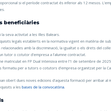
porcional si el període contractat és inferior als 12 mesos. L’empr
es.
s beneficiàries
a seva activitat a les Illes Balears.
equisits legals establerts en la normativa vigent en matèria de su
relacionades amb la discriminació, la igualtat o els drets del col·l
un tutor o cotutor d’empresa a l’alumne contractat.
e matriculat en FP Dual Intensiva entre l’1 de setembre de 2025 
curs formatiu per a tutors o cotutors d’empresa organitzat per la
s’han obert dues noves edicions d’aquesta formació per arribar 
quisits a les
bases de la convocatòria.
ds