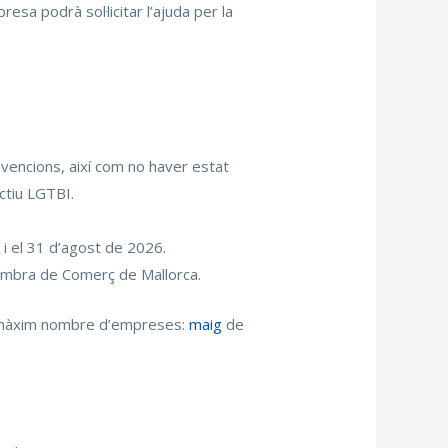
esa podrà sol·licitar l’ajuda per la
bvencions, així com no haver estat
ectiu LGTBI.
i el 31 d’agost de 2026.
 Cambra de Comerç de Mallorca.
al màxim nombre d’empreses:
maig
de