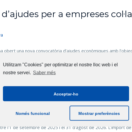
 d’ajudes per a empreses col·l
va
 ha obert una nova convocatòria d’ajudes econòmiques amb l’objecti
es ajudes estan destinades a empreses que tinguin contractats a
Utilitzam "Cookies" per optimitzar el nostre lloc web i el
catiu.
nostre servei.
Saber més
r les condicions en què les empreses ofereixen aquesta formació i c
s.
Acceptar-ho
e contractat
Només funcional
Mostrar preferències
nir contractat almenys un alumne d’un cicle formatiu d’FP intens
tre l’1 de setembre de 2025 i el 31 d’agost de 2026. L’import de