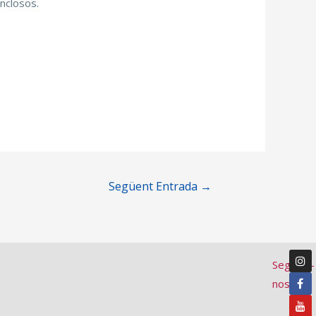
nclosos.
Següent Entrada
→
Segueix-
nos: