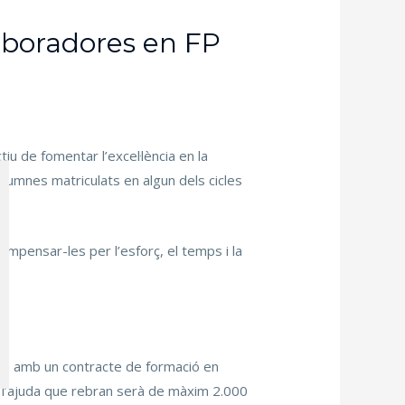
aboradores en FP
u de fomentar l’excel·lència en la
lumnes matriculats en algun dels cicles
ompensar-les per l’esforç, el temps i la
iva amb un contracte de formació en
 l’ajuda que rebran serà de màxim 2.000