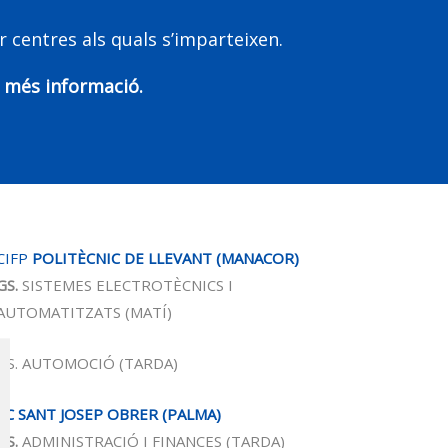
 centres als quals s’imparteixen.
a més informació.
CIFP
POLITÈCNIC DE LLEVANT (MANACOR)
GS.
SISTEMES ELECTROTÈCNICS I
AUTOMATITZATS
(MATÍ)
GS. AUTOMOCIÓ (TARDA)
CC SANT JOSEP OBRER (PALMA)
GS.
ADMINISTRACIÓ I FINANCES
(TARDA)