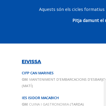
Aquests són els cicles formatius
Pitja damunt el 
EIVISSA
CIFP CAN MARINES
GM
. M
ANTENIMENT D’EMBARCACIONS D’ESBARJO
(MATÍ)
IES ISIDOR MACABICH
GM
. CUINA I GASTRONOMIA
(TARDA)