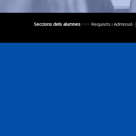
Seccions dels alumnes
>>>
Requisits i Admissió