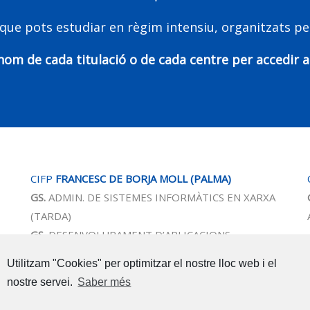
 que pots estudiar en règim intensiu, organitzats per
nom de cada titulació o de cada centre per accedir 
CIFP
FRANCESC DE BORJA MOLL (PALMA)
GS.
ADMIN. DE SISTEMES INFORMÀTICS EN XARXA
(TARDA)
GS.
DESENVOLUPAMENT D’APLICACIONS
WEB (TARDA)
Utilitzam "Cookies" per optimitzar el nostre lloc web i el
nostre servei.
Saber més
CIFP JUNÍPER SERRA
GM
. CUINA I GASTRONOMIA (MATÍ)