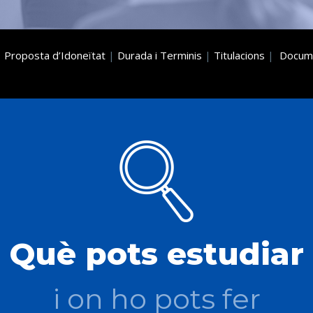
|
Proposta d’Idoneïtat
|
Durada i Terminis
|
Titulacions
|
Docum
Què pots estudiar
i on ho pots fer