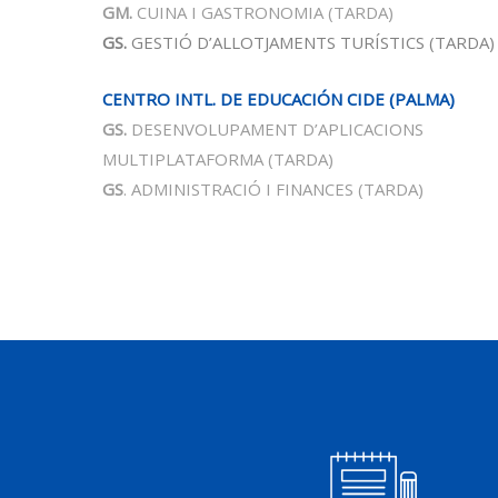
GM.
CUINA I GASTRONOMIA (TARDA)
GS.
GESTIÓ D’ALLOTJAMENTS TURÍSTICS
(TARDA)
CENTRO INTL. DE EDUCACIÓN CIDE (PALMA)
GS.
DESENVOLUPAMENT D’APLICACIONS
MULTIPLATAFORMA
(TARDA)
GS
. ADMINISTRACIÓ I FINANCES
(TARDA)