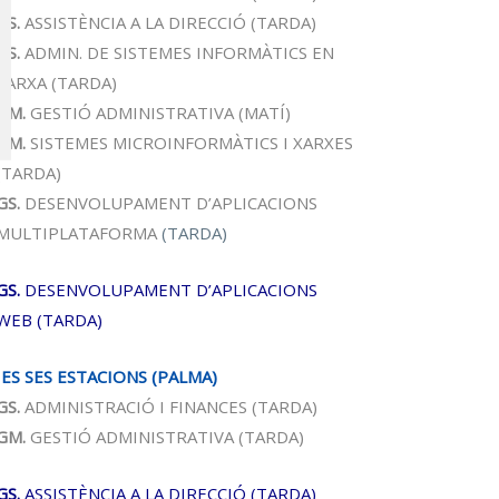
GS.
ASSISTÈNCIA A LA DIRECCIÓ (TARDA)
GS.
ADMIN. DE SISTEMES INFORMÀTICS EN
XARXA
(TARDA)
GM.
GESTIÓ ADMINISTRATIVA
(MATÍ)
GM.
SISTEMES MICROINFORMÀTICS I XARXES
(TARDA)
GS.
DESENVOLUPAMENT D’APLICACIONS
MULTIPLATAFORMA
(TARDA)
GS.
DESENVOLUPAMENT D’APLICACIONS
WEB (TARDA)
IES SES ESTACIONS
(PALMA)
GS.
ADMINISTRACIÓ I
FINANCES
(TARDA)
GM.
GESTIÓ ADMINISTRATIVA
(TARDA)
GS.
ASSISTÈNCIA A LA DIRECCIÓ (TARDA)