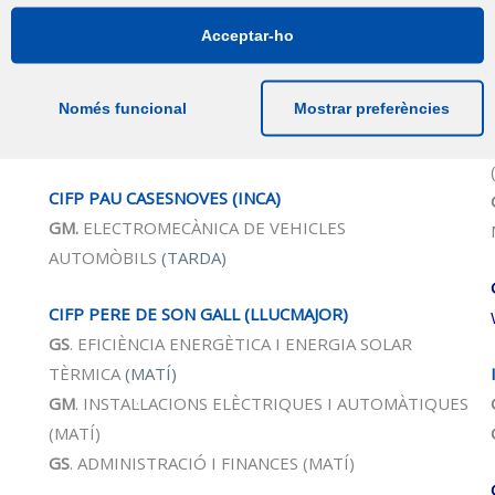
GS
. AUTOMOCIÓ (TARDA)
Acceptar-ho
CIFP L’EMBAT
(PALMA)
Només funcional
Mostrar preferències
GM
. MANTENIMENT D’EMBARCACIONS
D’ESBARJO
(MATÍ)
CIFP PAU CASESNOVES (INCA)
GM.
ELECTROMECÀNICA DE VEHICLES
AUTOMÒBILS
(TARDA)
CIFP PERE DE SON GALL (LLUCMAJOR)
GS
. E
FICIÈNCIA ENERGÈTICA I ENERGIA SOLAR
TÈRMICA
(MATÍ)
GM
. INSTAL·LACIONS ELÈCTRIQUES I AUTOMÀTIQUES
(MATÍ)
GS
. ADMINISTRACIÓ I FINANCES (MATÍ)