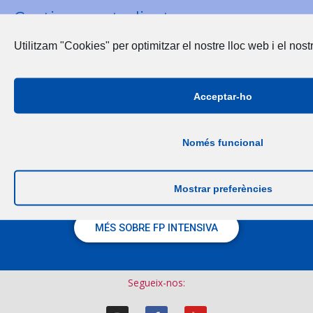
Continuar estudiant:
Cursos d’especialització professional
Utilitzam "Cookies" per optimitzar el nostre lloc web i el nost
Un altre cicle de Formació Professional
Preparació de Proves d’Avaluació de Batxillerat i/o Ensenyaments
Acceptar-ho
Només funcional
ON HO PODEU ESTUDIAR
Mostrar preferències
MÉS SOBRE FP INTENSIVA
Segueix-nos: