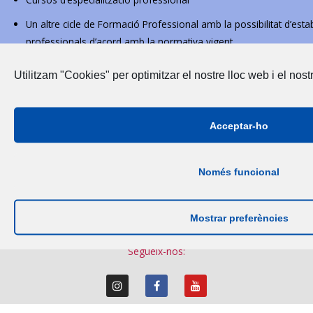
Un altre cicle de Formació Professional amb la possibilitat d’est
professionals d’acord amb la normativa vigent
El Batxillerat en qualsevol de les seves modalitats
Utilitzam "Cookies" per optimitzar el nostre lloc web i el nost
Acceptar-ho
ON HO PODEU ESTUDIAR
Només funcional
MÉS SOBRE FP INTENSIVA
Mostrar preferències
Segueix-nos: