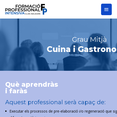
Grau Mitjà
Cuina i Gastron
Què aprendràs
i faràs
Aquest professional serà capaç de:
Executar els processos de pre-elaboració i/o regeneració que sigu