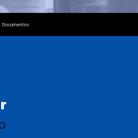
|
Documentos
.
r
o