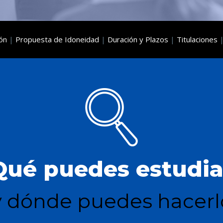
ón
|
Propuesta de Idoneidad
|
Duración y Plazos
|
Titulaciones
Qué puedes estudia
y dónde puedes hacerl