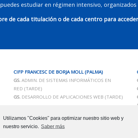
 puedes estudiar en régimen intensivo, organizados
re de cada titulación o de cada centro para accede
CIFP FRANCESC DE BORJA MOLL
(PALMA)
GS.
ADMIN. DE SISTEMAS INFORMÁTICOS EN
RED
(TARDE)
GS.
DESARROLLO DE APLICACIONES WEB
(TARDE)
CIFP JUNÍPER SERRA
Utilizamos "Cookies" para optimizar nuestro sitio web y
GM.
COCINA Y GASTRONOMÍA
(MAÑANA)
nuestro servicio.
Saber más
GS.
AUTOMOCIÓN
(TARDE)