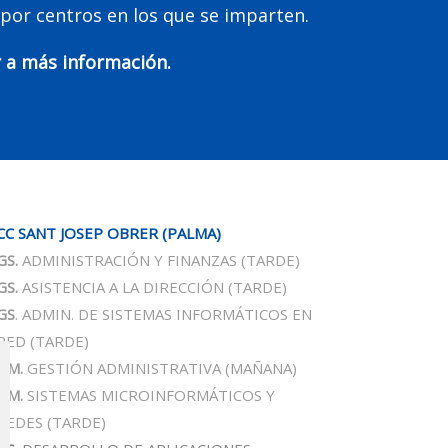
 por centros en los que se imparten.
r a más información.
CC SANT JOSEP OBRER
(PALMA)
GS.
ADMINISTRACIÓN Y FINANZAS
(TARDE)
GS.
ASISTENCIA A LA DIRECCIÓN
(TARDE)
GS
. ADMIN. DE SISTEMAS INFORMÁTICOS EN
RED
(TARDE)
GM.
GESTIÓN ADMINISTRATIVA
(MAÑANA)
GM.
SISTEMAS MICROINFORMÁTICOS Y
REDES
(TARDE)