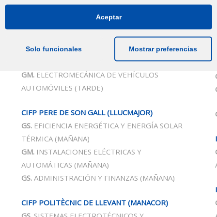
CIFP
L’EMBAT
Aceptar
GM.
MANTENIMENTO DE EMBARCACIONES DE
RECREO
(MAÑANA)
Solo funcionales
Mostrar preferencias
CIFP PAU CASESNOVES (INCA)
GM.
ELECTROMECÁNICA DE VEHÍCULOS
AUTOMÓVILES
(TARDE)
CIFP PERE DE SON GALL (LLUCMAJOR)
GS.
EFICIENCIA ENERGÉTICA Y ENERGÍA SOLAR
TÉRMICA
(MAÑANA)
GM.
INSTALACIONES ELÉCTRICAS Y
AUTOMÁTICAS
(MAÑANA)
GS.
ADMINISTRACIÓN Y FINANZAS
(MAÑANA)
CIFP POLITÈCNIC DE LLEVANT
(MANACOR
)
GS.
SISTEMAS ELECTROTÉCNICOS Y