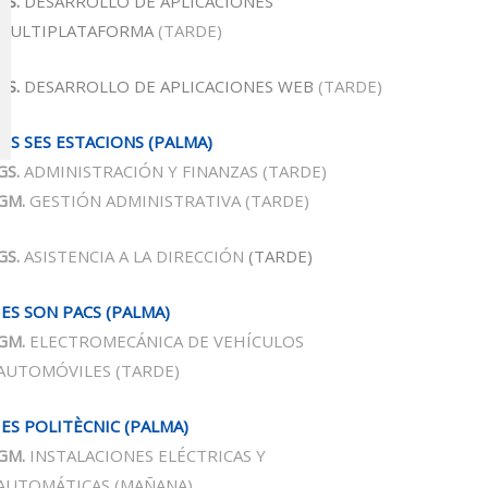
GS.
DESARROLLO DE APLICACIONES
MULTIPLATAFORMA
(TARDE)
GS.
DESARROLLO DE APLICACIONES WEB
(TARDE)
IES SES ESTACIONS
(PALMA)
GS.
ADMINISTRACIÓN Y FINANZAS
(TARDE)
GM.
GESTIÓN ADMINISTRATIVA
(TARDE)
GS.
ASISTENCIA A LA DIRECCIÓN
(TARDE)
IES SON PACS
(PALMA)
GM.
ELECTROMECÁNICA DE VEHÍCULOS
AUTOMÓVILES
(TARDE)
IES POLITÈCNIC (PALMA)
GM.
INSTALACIONES ELÉCTRICAS Y
AUTOMÁTICAS
(MAÑANA)