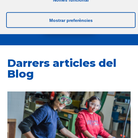
(mitjançant una proposta d’idoneïtat)
Mostrar preferències
MÉS INFORMACIÓ
Darrers articles del
Blog