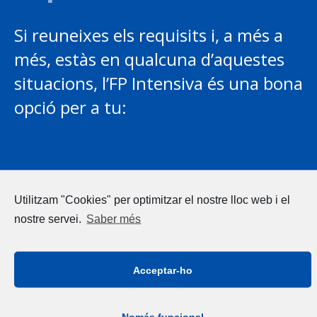
Si reuneixes els requisits i, a més a
més, estàs en qualcuna d’aquestes
situacions, l’FP Intensiva és una bona
opció per a tu:
Estàs disposat/da a fer l’esforç que suposa estudiar i
Utilitzam "Cookies" per optimitzar el nostre lloc web i el
treballar.
Vols obtenir una titulació i al mateix temps experiència
nostre servei.
Saber més
laboral.
Has tingut experiència laboral prèvia i coneixes el sector,
Acceptar-ho
però no tens titulació que ho acrediti.
Coneixes una empresa que està interessada en tenir-te com
a alumne-treballador i acordes amb ella fer la l’FP Intensiva
Només funcional