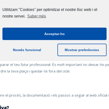
de matrícula per als cicles d’FP
Utilitzam "Cookies" per optimitzar el nostre lloc web i el
nostre servei.
Saber més
va
ls cicles d’FP Dual Intensiva!
Acceptar-ho
’FP Dual Intensiva per al curs 2025-2026… és el moment de fer la 
Només funcional
Mostrar preferències
les dates per formalitzar la teva matrícula als cicles formatius d’
parar el teu futur professional. És molt important no deixar-ho per
re la teva plaça i quedar-te fora del cicle.
re el procés, la documentació i els passos a seguir al web oficial 
iva?