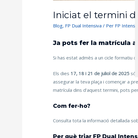
Iniciat el termini 
Blog
,
FP Dual Intensiva
/ Per
FP Intensi
Ja pots fer la matrícula a
Si has estat admès a un cicle formatiu d
Els dies
17, 18 i 21 de juliol de 2025
són 
assegurar la teva plaça i començar a pre
matrícula dins d’aquest termini, pots perd
Com fer-ho?
Consulta tota la informació detallada sob
Per què triar FP Dual Intens