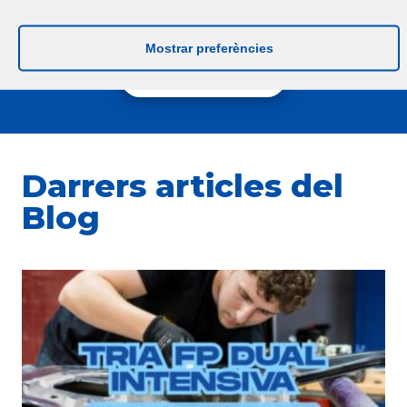
(mitjançant una proposta d’idoneïtat)
Mostrar preferències
MÉS INFORMACIÓ
Darrers articles del
Blog