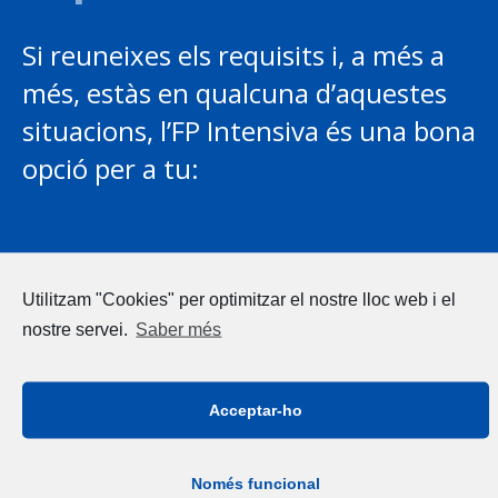
Si reuneixes els requisits i, a més a
més, estàs en qualcuna d’aquestes
situacions, l’FP Intensiva és una bona
opció per a tu:
Estàs disposat/da a fer l’esforç que suposa estudiar i
Utilitzam "Cookies" per optimitzar el nostre lloc web i el
treballar.
nostre servei.
Saber més
Vols obtenir una titulació i al mateix temps experiència
laboral.
Has tingut experiència laboral prèvia i coneixes el sector,
Acceptar-ho
però no tens titulació que ho acrediti.
Coneixes una empresa que està interessada en tenir-te com
a alumne-treballador i acordes amb ella fer la l’FP Intensiva
Només funcional