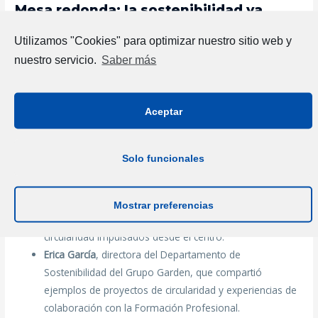
Mesa redonda: la sostenibilidad ya
transforma los sectores productivos
Utilizamos "Cookies" para optimizar nuestro sitio web y
nuestro servicio.
Saber más
Después de la presentación técnica se celebró una mesa
redonda en la que participaron:
Aceptar
Josep Lluís Aguiló
, vicepresidente de la Cámara de
Comercio de Mallorca y presidente de la Comisión de
Formación, para exponer los retos de circularidad y
Solo funcionales
sostenibilidad en la formación.
Manel Aragonés
, director del CIFP Juníper Serra, que
detalló las iniciativas de formación en sostenibilidad
Mostrar preferencias
dentro de la nueva FP dual y los proyectos de
circularidad impulsados desde el centro.
Erica García
, directora del Departamento de
Sostenibilidad del Grupo Garden, que compartió
ejemplos de proyectos de circularidad y experiencias de
colaboración con la Formación Profesional.