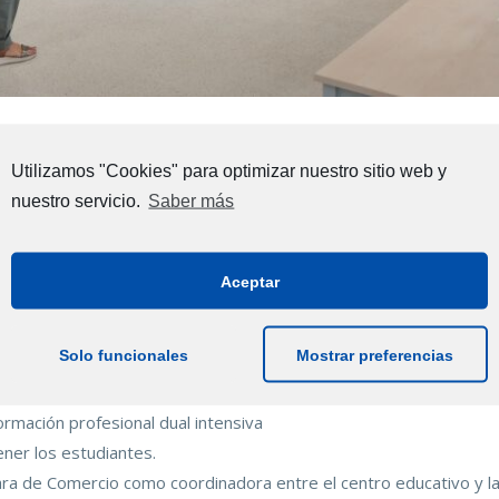
ciben orientación sobre FP Dua
Utilizamos "Cookies" para optimizar nuestro sitio web y
nuestro servicio.
Saber más
de formación de la
Cámara de Comercio de Mallorca
y la
Direcció
sesiones informativas
entre los jóvenes matriculados este curso 
Aceptar
Solo funcionales
Mostrar preferencias
formación profesional dual intensiva
ner los estudiantes.
ara de Comercio como coordinadora entre el centro educativo y l