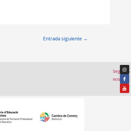
Entrada siguiente
→
Segueix-
nos: