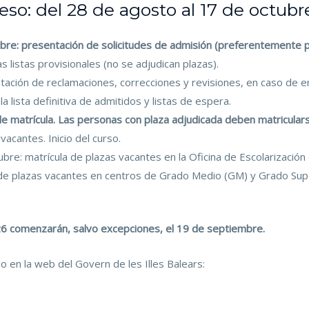
so: del 28 de agosto al 17 de octubr
bre: presentación de solicitudes de admisión (preferentemente po
s listas provisionales (no se adjudican plazas).
tación de reclamaciones, correcciones y revisiones, en caso de e
a lista definitiva de admitidos y listas de espera.
 matrícula. Las personas con plaza adjudicada deben matricularse
acantes. Inicio del curso.
bre: matrícula de plazas vacantes en la Oficina de Escolarización 
a de plazas vacantes en centros de Grado Medio (GM) y Grado Supe
026 comenzarán, salvo excepciones, el 19 de septiembre.
io en la web del Govern de les Illes Balears: