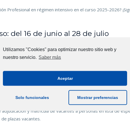
ón Profesional en régimen intensivo en el curso 2025-2026? ¡Sig
o: del 16 de junio al 28 de julio
 de la solicitud de admisión. ¿Cumples los requisitos para particip
Utilizamos "Cookies" para optimizar nuestro sitio web y
nuestro servicio.
Saber más
 provisional. Los diferentes centros educativos publicarán en sus pág
cibidas.
Aceptar
de reclamaciones, correcciones y revisiones en caso de detectar al
 definitiva de admitidos y lista de espera.
atrícula. Las personas con plaza adjudicada deben formalizar la mat
Solo funcionales
Mostrar preferencias
e adjudicación y matrícula de vacantes a personas en lista de espe
ón de plazas vacantes.