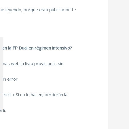
ue leyendo, porque esta publicación te
ar en la FP Dual en régimen intensivo?
inas web la lista provisional, sin
gún error.
rícula. Si no lo hacen, perderán la
ra.