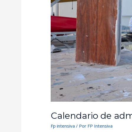
Calendario de admi
Fp intensiva
/ Por
FP Intensiva