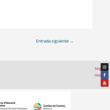
Entrada siguiente
→
Segueix-
nos: