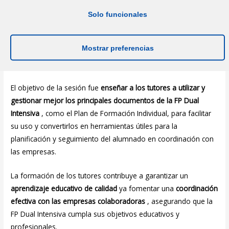
presentación de contenidos con actividades grupales entre los
Solo funcionales
participantes y la posterior puesta en común, debate y
extracción de conclusiones. Este planteamiento permitió que
Mostrar preferencias
los tutores pudieran aplicar de inmediato los conocimientos
adquiridos y compartir buenas prácticas con sus compañeros.
El objetivo de la sesión fue
enseñar a los tutores a utilizar y
gestionar mejor los principales documentos de la FP Dual
Intensiva
, como el Plan de Formación Individual, para facilitar
su uso y convertirlos en herramientas útiles para la
planificación y seguimiento del alumnado en coordinación con
las empresas.
La formación de los tutores contribuye a garantizar un
aprendizaje educativo de calidad
ya fomentar una
coordinación
efectiva con las empresas colaboradoras
, asegurando que la
FP Dual Intensiva cumpla sus objetivos educativos y
profesionales.