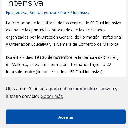
intensiva
Fp intensiva
,
Sin categorizar
/ Por
FP Intensiva
La formación de los tutores de los centros de FP Dual Intensiva
es una de las principales prioridades de las actividades
organizadas por la Dirección General de Formación Profesional
y Ordenación Educativa y la Cámara de Comercio de Mallorca.
Durant els dies
19 i 20 de novembre
, a la Cambra de Comerç
de Mallorca, es va dur a terme una formació dirigida a
27
tutors de centre
(de tots els cicles d’FP Dual Intensiva),
juntament amb la participació de
8 empreses
dels sectors
d’informàtica, administració i gestió,
hosteleria i automoció.
Utilizamos "Cookies" para optimizar nuestro sitio web y
Així, es va fomentar l’intercanvi de coneixements i experiències
nuestro servicio.
Saber más
entre docents i professionals del món empresarial.
Mª Ángeles Caballero Hernansanz
, consultora experta en
Aceptar
Formación Profesional Intensiva,
fue la formadora de la
jornada. La metodología teórico-práctica combinó la