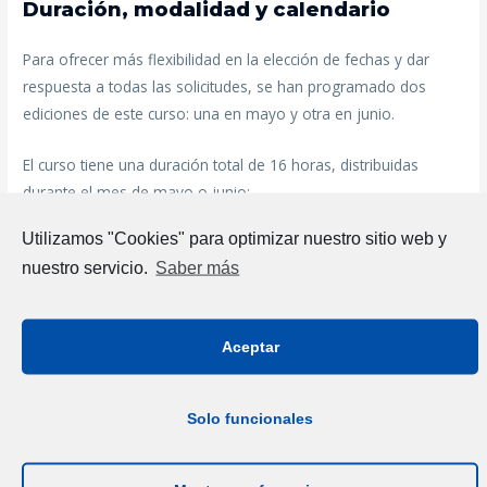
Duración, modalidad y calendario
Para ofrecer más flexibilidad en la elección de fechas y dar
respuesta a todas las solicitudes, se han programado dos
ediciones de este curso: una en mayo y otra en junio.
El curso tiene una duración total de 16 horas, distribuidas
durante el mes de mayo o junio:
Utilizamos "Cookies" para optimizar nuestro sitio web y
Mayo:
nuestro servicio.
Saber más
6 horas de formación online en sesiones conjuntas:
5 de mayo (9:00 h – 12:00 h):
Sesión conjunta
Aceptar
(Zoom).
13 de mayo (9:00 h – 12:00 h):
Sesión conjunta
(Zoom).
Solo funcionales
4 horas de formación presencial:
20 de mayo (9:00 h – 13:00 h):
Sesión presencial en
la Cámara de Comercio de Mallorca.