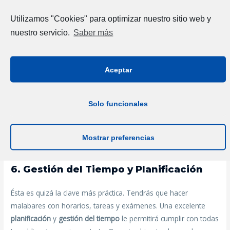
Utilizamos "Cookies" para optimizar nuestro sitio web y
La FP Dual Intensiva es exigente. Habrá momentos de mucho
trabajo y estudio. Desarrollar una fuerte
capacidad de esfuerzo
nuestro servicio.
Saber más
es fundamental para mantener el ritmo y la calidad en tus
responsabilidades, tanto académicas como laborales.
Aceptar
5. Proactividad
Solo funcionales
No esperes a que te digan exactamente qué debes hacer. Sea
proactivo
: toma la iniciativa, pregunta, propone mejoras y
busca maneras de aportar valor a la empresa. Esto no sólo
Mostrar preferencias
demuestra interés, sino que acelera tu desarrollo profesional.
6. Gestión del Tiempo y Planificación
Ésta es quizá la clave más práctica. Tendrás que hacer
malabares con horarios, tareas y exámenes. Una excelente
planificación
y
gestión del tiempo
le permitirá cumplir con todas