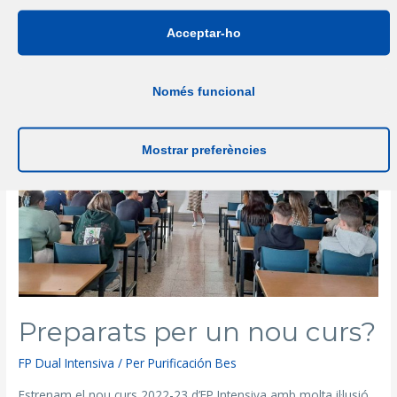
Acceptar-ho
Només funcional
Mostrar preferències
Preparats per un nou curs?
FP Dual Intensiva
/ Per
Purificación Bes
Estrenam el nou curs 2022-23 d’FP Intensiva amb molta il·lusió,