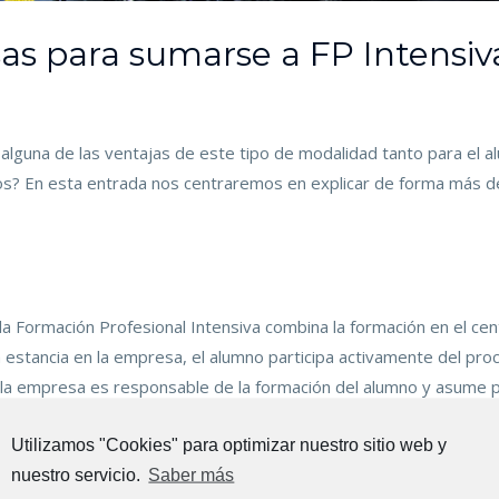
s para sumarse a FP Intensiv
lguna de las ventajas de este tipo de modalidad tanto para el 
s? En esta entrada nos centraremos en explicar de forma más d
 Formación Profesional Intensiva combina la formación en el cent
estancia en la empresa, el alumno participa activamente del pro
, la empresa es responsable de la formación del alumno y asume p
va, es una buena opción tanto para el alumnado que quiere trabaj
Utilizamos "Cookies" para optimizar nuestro sitio web y
rporar a sus plantillas personal joven, con motivación y muchas
nuestro servicio.
Saber más