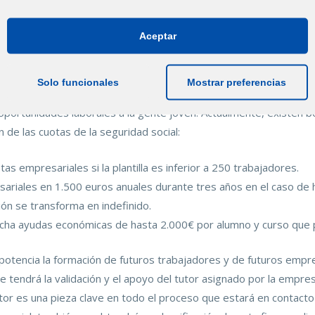
el principal beneficio de esta comunión formación-empresa y com
rcamiento del mundo educativo a las necesidades de la empresa.
Aceptar
Solo funcionales
Mostrar preferencias
rca queremos fomentar este tipo de formación y es por ello q
portunidades laborales a la gente joven. Actualmente, existen bo
 de las cuotas de la seguridad social:
as empresariales si la plantilla es inferior a 250 trabajadores.
sariales en 1.500 euros anuales durante tres años en el caso de
ión se transforma en indefinido.
cha ayudas económicas de hasta 2.000€ por alumno y curso que p
potencia la formación de futuros trabajadores y de futuros emp
e tendrá la validación y el apoyo del tutor asignado por la empre
utor es una pieza clave en todo el proceso que estará en contacto