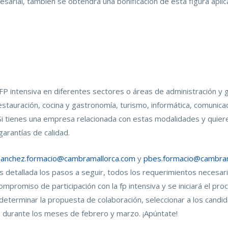
sarial, también se obtendrá una bonificación de esta figura aplic
P intensiva en diferentes sectores o áreas de administración y g
 restauración, cocina y gastronomía, turismo, informática, comuni
i tienes una empresa relacionada con estas modalidades y quiere
arantías de calidad.
anchez.formacio@cambramallorca.com
y
pbes.formacio@cambram
 detallada los pasos a seguir, todos los requerimientos necesar
compromiso de participación con la fp intensiva y se iniciará el pro
eterminar la propuesta de colaboración, seleccionar a los candida
o durante los meses de febrero y marzo. ¡Apúntate!