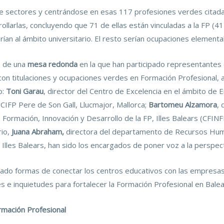
e sectores y centrándose en esas 117 profesiones verdes citada
ollarlas, concluyendo que 71 de ellas están vinculadas a la FP (
an al ámbito universitario. El resto serían ocupaciones elementale
go de una
mesa redonda
en la que han participado representantes d
con titulaciones y ocupaciones verdes en Formación Profesional,
o:
Toni Garau
, director del Centro de Excelencia en el ámbito de 
 CIFP Pere de Son Gall, Llucmajor, Mallorca;
Bartomeu Alzamora
, 
e Formación, Innovación y Desarrollo de la FP, Illes Balears (CFIN
rio,
Juana Abraham,
directora del departamento de Recursos H
s Illes Balears, han sido los encargados de poner voz a la perspe
ado formas de conectar los centros educativos con las empresas
s e inquietudes para fortalecer la Formación Profesional en Balea
rmación Profesional