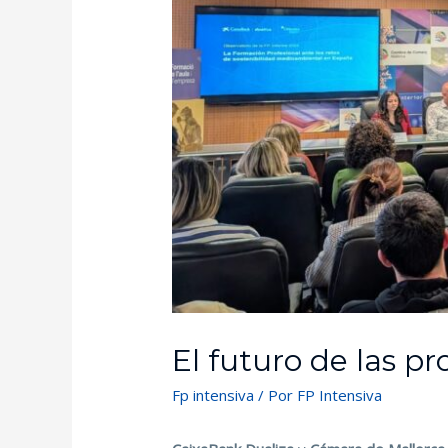
El futuro de las pr
Fp intensiva
/ Por
FP Intensiva