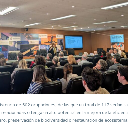
xistencia de 502 ocupaciones, de las que un total de 117 serían c
elacionadas o tenga un alto potencial en la mejora de la eficienc
ro, preservación de biodiversidad o restauración de ecosistema