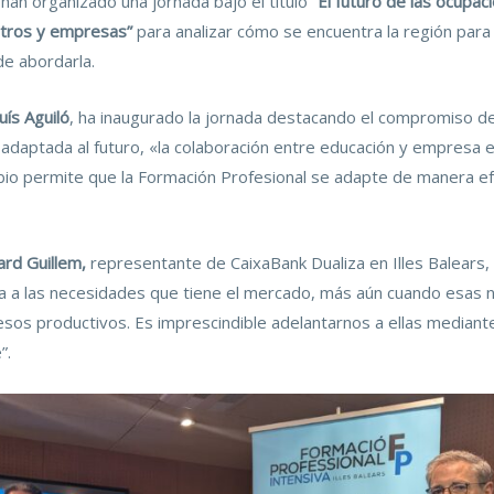
han organizado una jornada bajo el título
“El futuro de las ocupac
ntros y empresas”
para analizar cómo se encuentra la región para
de abordarla.
uís Aguiló
, ha inaugurado la jornada destacando el compromiso d
 adaptada al futuro, «la colaboración entre educación y empresa
bio permite que la Formación Profesional se adapte de manera ef
ard Guillem,
representante de CaixaBank Dualiza en Illes Balears,
ta a las necesidades que tiene el mercado, más aún cuando esas 
cesos productivos. Es imprescindible adelantarnos a ellas mediant
”.