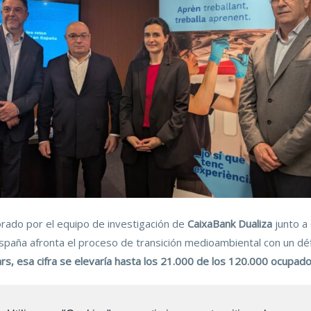
orado por el equipo de investigación de
CaixaBank Dualiza
junto a
spaña afronta el proceso de transición medioambiental con un déf
ars, esa cifra se elevaría hasta los 21.000 de los 120.000 ocupad
tos que afrontamos como país en materia de sostenibilidad medioam