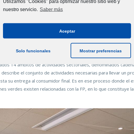
Utilizamos "Cookies" para optimizar nuestro sitio web y
do laboral nacional para poder responder a esos desafíos.
nuestro servicio.
Saber más
a partido de los 14 retos medioambientales prioritarios estableci
el Ministerio de Transición Ecológica y Reto Demográfico (Rehabil
Aceptar
: urbanismo y movilidad sostenible; Medios de transporte electri
s climáticas; Renaturalización urbana; Gestión patrimonio natural
opecuarias sostenibles; Pesca y acuicultura sostenibles; y Gestión
Solo funcionales
Mostrar preferencias
cados 14 ámbitos de actividades sectoriales, denominados cadenas
 describe el conjunto
de actividades necesarias para llevar un pr
sta su entrega al consumidor final
. Es en ese proceso donde el e
es verdes existen relacionadas con la FP, en lo que constituye la