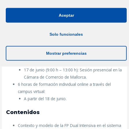
durante el mes de junio.
Aceptar
Junio:
6 horas de formación online en sesiones conjuntas:
Solo funcionales
3 de junio (9:00 h – 12:00 h): Sesión conjunta (Zoom).
10 de junio (9:00 h – 12:00 h): Sesión conjunta
Mostrar preferencias
(Zoom).
4 horas de formación presencial:
17 de junio (9:00 h – 13:00 h): Sesión presencial en la
Cámara de Comercio de Mallorca.
6 horas de formación individual online a través del
campus virtual:
A partir del 18 de junio.
Contenidos
Contexto y modelo de la FP Dual Intensiva en el sistema