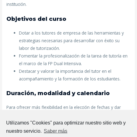
institución.
Objetivos del curso
Dotar a los tutores de empresa de las herramientas y
estrategias necesarias para desarrollar con éxito su
labor de tutorización.
Fomentar la profesionalización de la tarea de tutoría en
el marco de la FP Dual Intensiva.
Destacar y valorar la importancia del tutor en el
acompañamiento y la formación de los estudiantes.
Duración, modalidad y calendario
Para ofrecer más flexibilidad en la elección de fechas y dar
respuesta a todas las solicitudes, se han programado dos
ediciones de este curso: una en mayo y otra en junio.
Utilizamos "Cookies" para optimizar nuestro sitio web y
nuestro servicio.
Saber más
El curso tiene una duración total de 16 horas, distribuidas