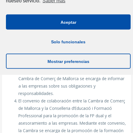
nuestro servicio.
Saber más
La metodología de formación por proyectos. Esta
experiencia consiste en una metodología que permite
interrelacionar los conocimientos de los diferentes
Aceptar
módulos del CFGS Desarrollo de Aplicaciones Web en el
CIFP Francesc de Borja Moll.
La comunicación requerida de las empresas a los
Solo funcionales
representantes de los trabajadores, que establece que
las empresas interesadas en participar en la FP dual
Mostrar preferencias
tienen que informar a los representantes legales de los
trabajadores de esta participación. En este sentido, la
Cambra de Comerç de Mallorca se encarga de informar
a las empresas sobre sus obligaciones y
responsabilidades.
El convenio de colaboración entre la Cambra de Comerç
de Mallorca y la Conselleria d’Educació i Formació
Professional para la promoción de la FP dual y el
asesoramiento a las empresas. Mediante este convenio,
la Cambra se encarga de la promoción de la formación