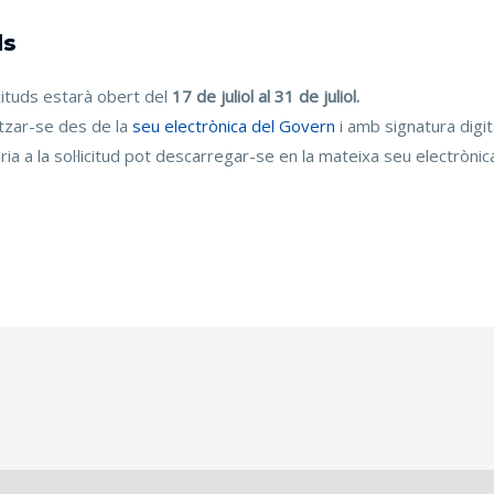
ds
icituds estarà obert del
17 de juliol al 31 de juliol.
litzar-se des de la
seu electrònica del Govern
i amb signatura digita
 a la sol·licitud pot descarregar-se en la mateixa seu electrònic