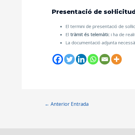
Presentació de sol·licitu
El termini de presentació de sol·l
El
tràmit és telemàti
c i ha de rea
La documentació adjunta necessària
←
Anterior Entrada