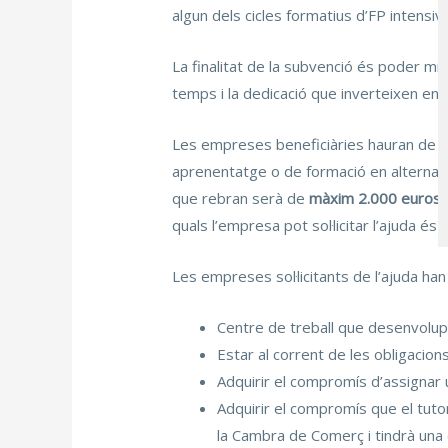
algun dels cicles formatius d’FP intensiva
La finalitat de la subvenció és poder mi
temps i la dedicació que inverteixen en 
Les empreses beneficiàries hauran de te
aprenentatge o de formació en alternanç
que rebran serà de
màxim 2.000 euros
o
quals l’empresa pot sol·licitar l’ajuda és 
Les empreses sol·licitants de l’ajuda han
Centre de treball que desenvolupi 
Estar al corrent de les obligacions
Adquirir el compromís d’assignar 
Adquirir el compromís que el tutor
la Cambra de Comerç i tindrà una