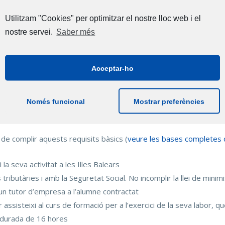
.
Utilitzam "Cookies" per optimitzar el nostre lloc web i el
nostre servei.
Saber més
llorar les condicions en què les empreses ofereixen aquesta formac
els alumnes.
Acceptar-ho
nir contractat almenys un alumne d’un cicle formatiu d’FP intensi
a, dins del període comprès entre l’1 de setembre de 2022 i el 3
 la part proporcional si el període contractat és inferior als 1
Només funcional
Mostrar preferències
de 3 per curs.
 de complir aquests requisits bàsics (
veure les bases completes d
la seva activitat a les Illes Balears
 tributàries i amb la Seguretat Social. No incomplir la llei de minim
un tutor d’empresa a l’alumne contractat
 assisteixi al curs de formació per a l’exercici de la seva labor, q
 durada de 16 hores